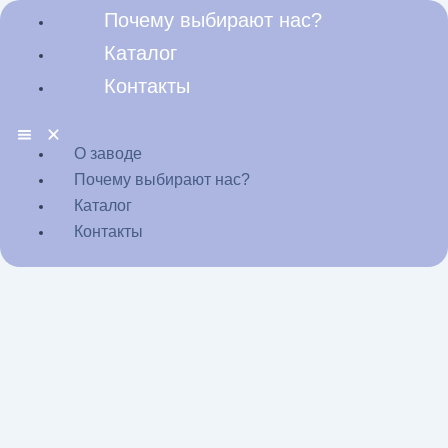
Перейти
Почему выбирают нас?
к
Каталог
содержимому
Контакты
О заводе
Почему выбирают нас?
Каталог
Контакты